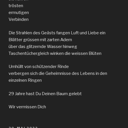
trösten
ermutigen
Verbinden
Die Strahlen des Geästs fangen Luft und Liebe ein
Blätter grüssen mit zarten Adern
über das glitzernde Wasser hinweg
Taschentüchergleich winken die weissen Blüten
Umhüllt von schützender Rinde
verbergen sich die Geheimnisse des Lebens in den
einzelnen Ringen
29 Jahre hast Du Deinen Baum gelebt
Wir vermissen Dich
VERÖFFENTLICHT
20. MAI 2022