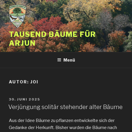
Zum
Inhalt
springen
TAUSEND BÄUME FÜR
ARJUN
Menü
AUTOR:
JOI
VERÖFFENTLICHT
30. JUNI 2025
AM
Verjüngung solitär stehender alter Bäume
Aus der Idee Bäume zu pflanzen entwickelte sich der
Gedanke der Herkunft. Bisher wurden die Bäume nach